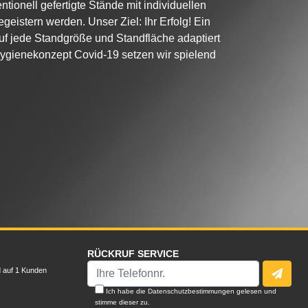
entionell gefertigte Stände mit individuellen
geistern werden. Unser Ziel: Ihr Erfolg! Ein
f jede Standgröße und Standfläche adaptiert
gienekonzept Covid-19 setzen wir spielend
RÜCKRUF SERVICE
d auf
1
Kunden
Ich habe die
Datenschutzbestimmungen
gelesen und
stimme dieser zu.